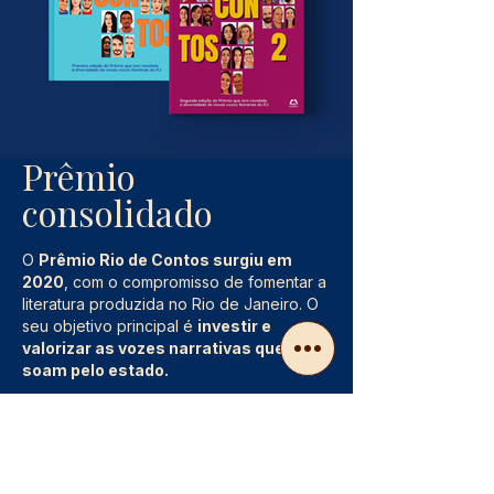
Prêmio
consolidado
O
Prêmio Rio de Contos surgiu em
2020
, com o compromisso de fomentar a
literatura produzida no Rio de Janeiro. O
seu objetivo principal é
investir e
valorizar as vozes narrativas que
soam pelo estado.
Por meio de uma curadoria apurada, o
projeto já alcançou mais de 1.500
inscrições e investiu na formação e
lançamento de mais de 70 autores.