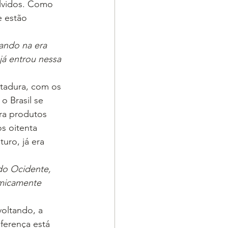
lvidos. Como 
 estão 
ando na era 
já entrou nessa 
itadura, com os 
 Brasil se 
ra produtos 
s oitenta 
uro, já era 
do Ocidente, 
micamente 
voltando, a 
iferença está 