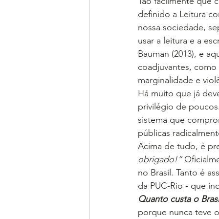
Tão facilmente que 
definido a Leitura c
nossa sociedade, se
usar a leitura e a e
Bauman (2013), e aq
coadjuvantes, como 
marginalidade e viol
Há muito que já deve
privilégio de poucos
sistema que comprom
públicas radicalment
Acima de tudo, é pre
obrigado!” 
Oficialm
no Brasil. Tanto é 
da PUC-Rio - que inc
Quanto custa o Brasi
porque nunca teve o