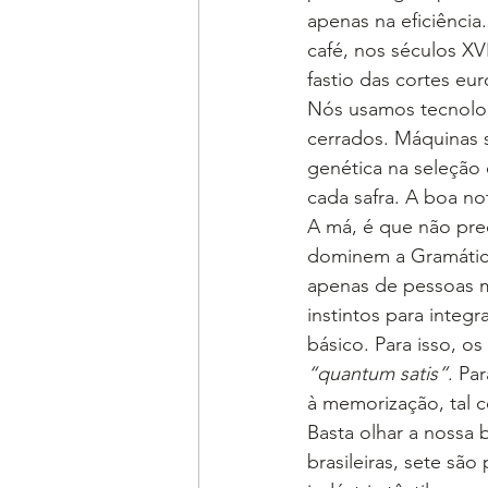
apenas na eficiênci
café, nos séculos X
fastio das cortes eu
Nós usamos tecnolog
cerrados. Máquinas s
genética na seleção
cada safra. A boa no
A má, é que não pre
dominem a Gramática
apenas de pessoas m
instintos para integ
básico. Para isso, o
“quantum satis”
. Pa
à memorização, tal 
Basta olhar a nossa
brasileiras, sete sã