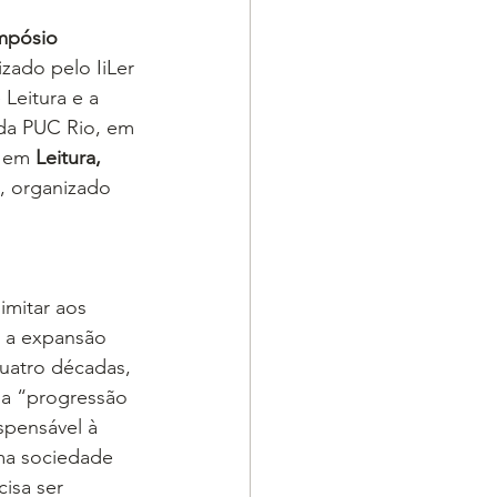
impósio 
lizado pelo IiLer 
e Leitura e a 
da PUC Rio, em 
 em 
Leitura, 
, organizado 
imitar aos 
 a expansão 
quatro décadas, 
 a “progressão 
spensável à 
uma sociedade 
isa ser 