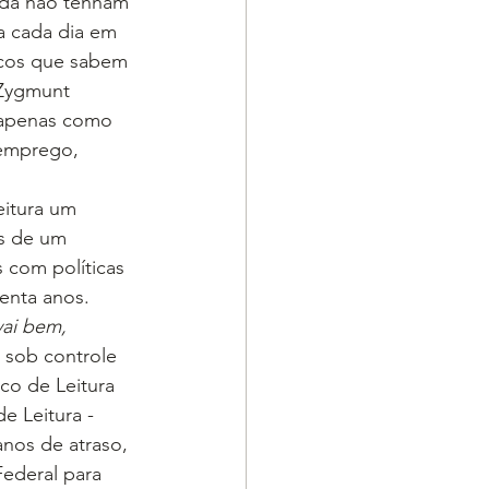
nda não tenham 
a cada dia em 
ucos que sabem 
 Zygmunt 
 apenas como 
semprego, 
eitura um 
as de um 
com políticas 
renta anos.
vai bem, 
 sob controle 
co de Leitura 
e Leitura - 
nos de atraso, 
ederal para 