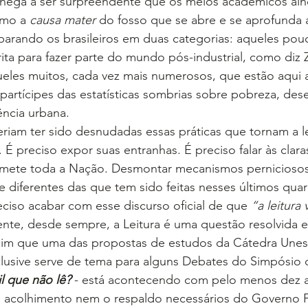
chega a ser surpreendente que os meios acadêmicos ai
omo a 
causa mater 
do fosso que se abre e se aprofunda 
parando os brasileiros em duas categorias: aqueles po
scrita para fazer parte do mundo pós-industrial, como diz
ueles muitos, cada vez mais numerosos, que estão aqui
partícipes das estatísticas sombrias sobre pobreza, de
ência urbana.
riam ter sido desnudadas essas práticas que tornam a l
. É preciso expor suas entranhas. É preciso falar às clar
ete toda a Nação. Desmontar mecanismos perniciosos 
e diferentes das que tem sido feitas nesses últimos qua
ciso acabar com esse discurso oficial de que 
“a leitura 
ente, desde sempre, a Leitura é uma questão resolvida e
assim que uma das propostas de estudos da Cátedra Unes
lusive serve de tema para alguns Debates do Simpósio d
l que não lê?
 - está acontecendo com pelo menos dez a
 acolhimento nem o respaldo necessários do Governo F