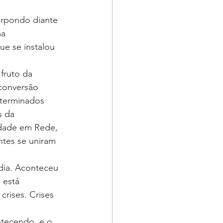
erpondo diante 
a 
ue se instalou 
fruto da 
conversão 
terminados 
s da 
dade em Rede, 
ntes se uniram 
dia. Aconteceu 
 está 
crises. Crises 
ntecendo, e o 