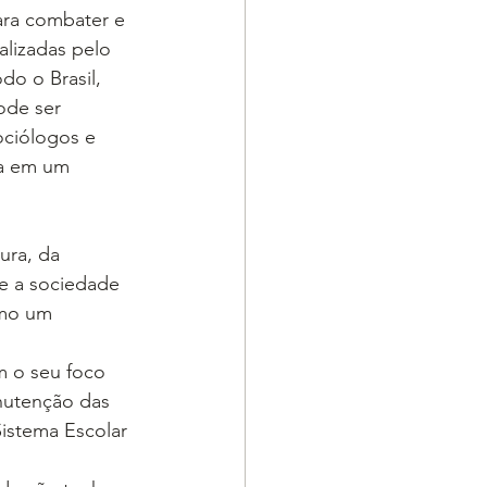
para combater e 
lizadas pelo 
do o Brasil, 
de ser 
ociólogos e 
a em um 
ura, da 
e a sociedade 
omo um 
m o seu foco 
nutenção das 
Sistema Escolar 