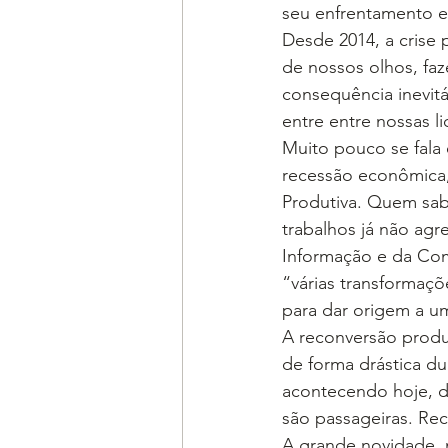
seu enfrentamento e 
Desde 2014, a crise 
de nossos olhos, fa
consequência inevitáv
entre entre nossas l
Muito pouco se fala 
recessão econômica,
Produtiva. Quem sab
trabalhos já não ag
Informação e da Co
“várias transformaçõ
para dar origem a u
A reconversão produ
de forma drástica du
acontecendo hoje, de
são passageiras. Re
A grande novidade, n