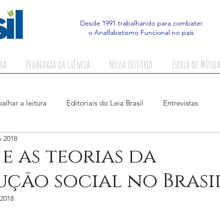
Desde 1991 trabalhando para combater
o Analfabetismo Funcional no país
ra
Pedagogia da Ciência
Nossa História
Escola de Música
alhar a leitura
Editoriais do Leia Brasil
Entrevistas
e 2018
 e as teorias da
ção social no Brasi
 2018