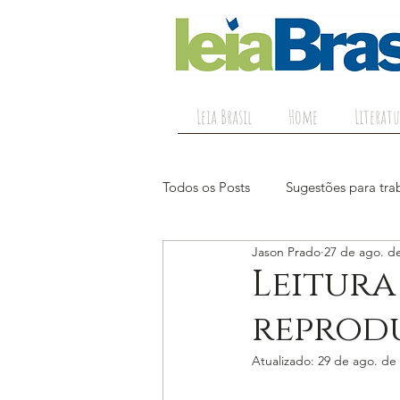
Leia Brasil
Home
Literatu
Todos os Posts
Sugestões para trab
Jason Prado
27 de ago. d
Leitura
reprodu
Atualizado:
29 de ago. de