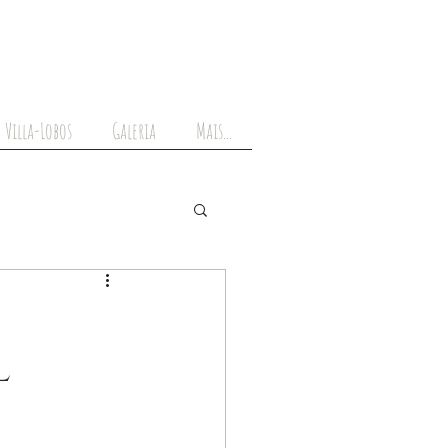
 Villa-Lobos
Galeria
Mais...
l