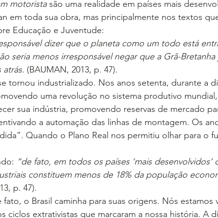
m motorista
 são uma realidade em países mais desenvo
n em toda sua obra, mas principalmente nos textos que
obre Educação e Juventude:
responsável dizer que o planeta como um todo está entr
não seria menos irresponsável negar que a Grã-Bretanha 
 atrás.
 (BAUMAN, 2013, p. 47).
 se tornou industrializado. Nos anos setenta, durante a d
movendo uma revolução no sistema produtivo mundial, o
lecer sua indústria, promovendo reservas de mercado pa
entivando a automação das linhas de montagem. Os ano
ida”. Quando o Plano Real nos permitiu olhar para o fut
do: 
“de fato, em todos os países ‘mais desenvolvidos’ 
dustriais constituem menos de 18% da população econo
3, p. 47).
 fato, o Brasil caminha para suas origens. Nós estamos 
s ciclos extrativistas que marcaram a nossa história. A d