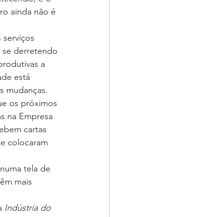
ro ainda não é 
 serviços 
 se derretendo 
rodutivas a 
ade está 
das mudanças.
que os próximos 
as na Empresa 
cebem cartas 
te colocaram 
 numa tela de 
têm mais 
a 
Indústria do 