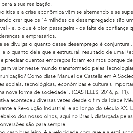
para a sua realização.
política e a crise econômica vêm se alternando e se sup
zendo crer que os 14 milhões de desempregados são um
el - e, o que é pior, passageira - da falta de confiança q
ideranças e empresários.
e se divulga o quanto desse desemprego é conjuntural, 
 e o quanto dele que é estrutural, resultado de uma Re
e precisar quantos empregos foram extintos porque de
regam valor nesse mundo transformado pelas Tecnologia
municação? Como disse Manuel de Castells em A Socie
es sociais, tecnológicas, econômicas e culturais importa
ma nova forma de sociedade”. (CASTELLS, 2016, p. 11).
tiva aconteceu diversas vezes desde o fim da Idade Mé
rante a Revolução Industrial, e ao longo do século XX. E
baixo dos nosso olhos, aqui no Brasil, disfarçada pelas 
conversões são para sempre.
o caso brasileiro, é a velocidade com que ela está aco