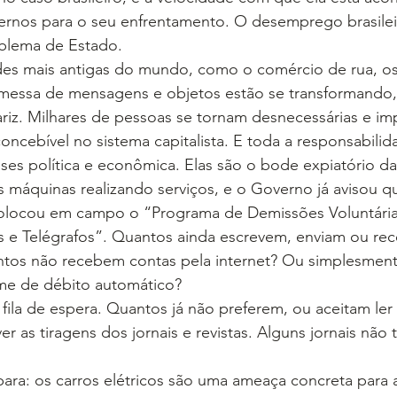
rnos para o seu enfrentamento. O desemprego brasilei
blema de Estado.
des mais antigas do mundo, como o comércio de rua, os
remessa de mensagens e objetos estão se transformando,
iz. Milhares de pessoas se tornam desnecessárias e imp
concebível no sistema capitalista. E toda a responsabilid
ises política e econômica. Elas são o bode expiatório 
s máquinas realizando serviços, e o Governo já avisou 
 colocou em campo o “Programa de Demissões Voluntári
os e Telégrafos”. Quantos ainda escrevem, enviam ou re
ntos não recebem contas pela internet? Ou simplesmen
me de débito automático?
 fila de espera. Quantos já não preferem, ou aceitam ler
r as tiragens dos jornais e revistas. Alguns jornais não 
ara: os carros elétricos são uma ameaça concreta para 