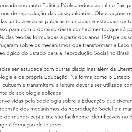
alorizada enquanto Política Pública educacional no País 
smos de reprodução das desigualdades. Observações rea
as junto a escolas públicas municipais e estaduais de to
aso para com o domínio deste conhecimento, que só po
 das teorias formuladas a partir dos anos 1960 pelos s
bruçaram sobre os mecanismos que transformam a Escol
deológico do Estado para a Reprodução Social no Brasil.
recisa ser estudada com outras disciplinas além da Literat
iologia e da própria Educação. Na forma como o Estado 
m, cultuam e transmitem, a leitura deveria ser utilizada c
te de sociologia aplicada.
envolvidas pela Sociologia sobre a Educação que tivera
preensão dos mecanismos da Reprodução Social e a ma
 do mundo capitalista são facilmente identificáveis no 
ange à formação de leitores.