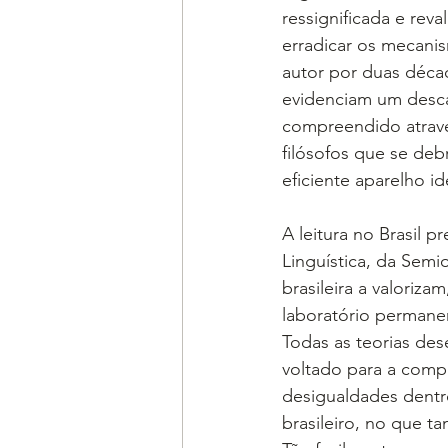
ressignificada e rev
erradicar os mecani
autor por duas décad
evidenciam um desc
compreendido através
filósofos que se de
eficiente aparelho i
A leitura no Brasil p
Linguística, da Sem
brasileira a valoriza
laboratório permanen
Todas as teorias des
voltado para a com
desigualdades dentro
brasileiro, no que t