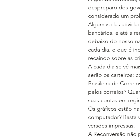
despreparo dos gove
considerado um pro
Algumas das ativida
bancários, e até a 
debaixo do nosso nar
cada dia, o que é in
recaindo sobre as cr
A cada dia se vê mai
serão os carteiros:
Brasileira de Correi
pelos correios? Qua
suas contas em regi
Os gráficos estão na
computador? Basta ve
versões impressas.
A Reconversão não p