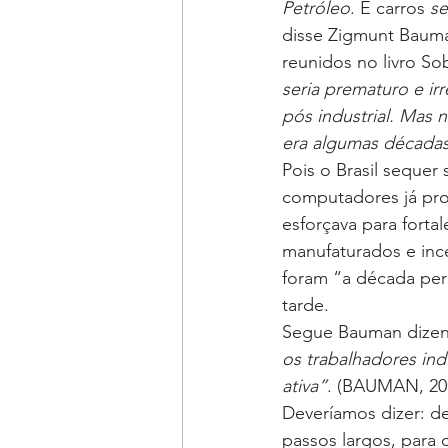
Petróleo
. E carros 
se
disse Zigmunt Bauma
reunidos no livro S
seria prematuro e ir
pós industrial. Mas 
era algumas décadas
Pois o Brasil sequer
computadores já pro
esforçava para forta
manufaturados e inc
foram “a década perd
tarde.
Segue Bauman dizen
os trabalhadores in
ativa”
. (BAUMAN, 201
Deveríamos dizer: de
passos largos, para o