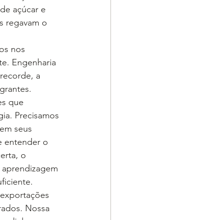
de açúcar e 
is regavam o 
os nos 
te. Engenharia 
recorde, a 
grantes.
es que 
gia. Precisamos 
 em seus 
e entender o 
rta, o 
 a aprendizagem 
iciente.
 exportações 
rados. Nossa 