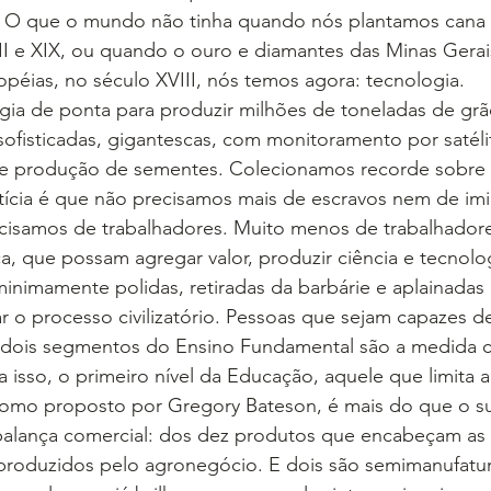
a. O que o mundo não tinha quando nós plantamos cana 
VII e XIX, ou quando o ouro e diamantes das Minas Gera
ropéias, no século XVIII, nós temos agora: tecnologia.
ia de ponta para produzir milhões de toneladas de grã
ofisticadas, gigantescas, com monitoramento por satéli
 e produção de sementes. Colecionamos recorde sobre 
tícia é que não precisamos mais de escravos nem de imi
cisamos de trabalhadores. Muito menos de trabalhador
, que possam agregar valor, produzir ciência e tecnolo
inimamente polidas, retiradas da barbárie e aplainadas
rar o processo civilizatório. Pessoas que sejam capazes d
s dois segmentos do Ensino Fundamental são a medida ce
ra isso, o primeiro nível da Educação, aquele que limita
como proposto por Gregory Bateson, é mais do que o suf
 balança comercial: dos dez produtos que encabeçam as
o produzidos pelo agronegócio. E dois são semimanufatu