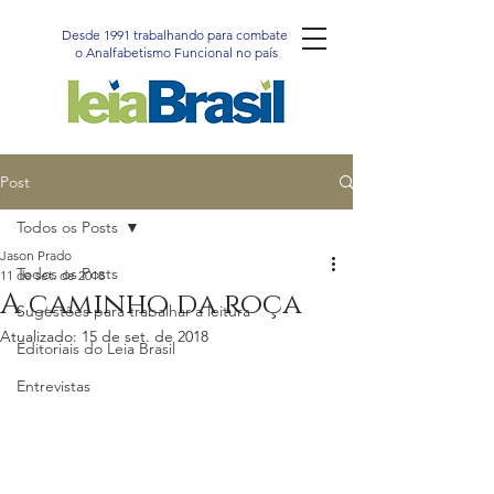
Desde 1991 trabalhando para combater
o Analfabetismo Funcional no país
Post
Todos os Posts
Jason Prado
Todos os Posts
11 de set. de 2018
A caminho da roça
Sugestões para trabalhar a leitura
Atualizado:
15 de set. de 2018
Editoriais do Leia Brasil
Entrevistas